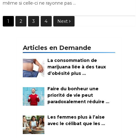
même si celle-ci ne rayonne pas …
Pagination
1
2
3
4
Next
des
publications
Articles en Demande
La consommation de
marijuana liée à des taux
d’obésité plus …
Faire du bonheur une
priorité de vie peut
paradoxalement réduire …
Les femmes plus à l’aise
avec le célibat que les …