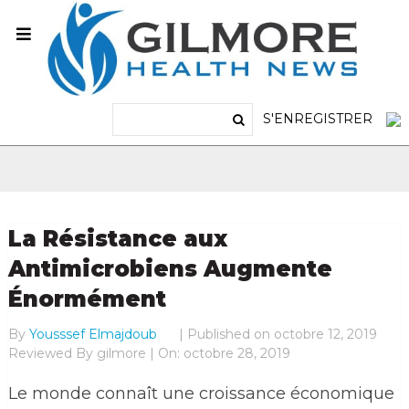
S'ENREGISTRER
La Résistance aux
Antimicrobiens Augmente
Énormément
By
Yousssef Elmajdoub
|
Published on
octobre 12, 2019
Reviewed By
gilmore | On: octobre 28, 2019
Le monde connaît une croissance économique